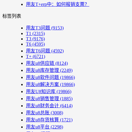
用友T+erp中：如何报销支票？
标签列表
用友T3问题
(9153)
T1
(2315)
T3
(9176)
T6
(4595)
用友T6问题
(4592)
T+
(6721)
用友u8供应链
(8124)
用友u8库存管理
(2249)
用友u8软件问题
(19866)
用友u8解决方案
(19866)
用友U8知识库
(19866)
用友u8销售管理
(1885)
用友u8财务会计
(6414)
用友u8总账
(3008)
用友u8存货核算
(1721)
用友u8平台
(2298)