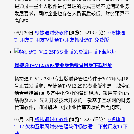
是通过一些个人软件进行管理的方式已经不能满足业务
发展要求，同时企业也存在人员素质较低、财务预算不
高的情...
05月20日
[
畅捷通财务软件
]
浏览：3213
评论：
0
畅捷通
T+
用友T+
用友畅捷通T+
用友畅捷通T+免费版
畅捷通T+V12.2SP3专业版免费试用版下载地址
畅捷通T+V12.2SP3专业版财务管理软件于2017年5月18
号正式发版啦，畅捷通T+V12.2SP3专业版本是一款全面
结合畅捷通100多万中小企业的管理经验，采用完全B/S
结构及.NET先进开发技术开发的一款基于互联网的财务
管理软件，通过解决中小企业管理现状的重点问题。...
05月18日
[
畅捷通财务软件
]
浏览：8225
评论：
0
畅捷通
T+
b/s架构
互联网财务管理软件
畅捷通T+下载
用友T+下
载