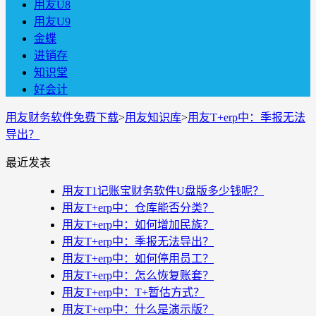
用友U8
用友U9
金蝶
进销存
知识堂
好会计
用友财务软件免费下载
>
用友知识库
>
用友T+erp中：季报无法
导出？
最近发表
用友T1记账宝财务软件U盘版多少钱呢？
用友T+erp中：仓库能否分类？
用友T+erp中：如何增加民族？
用友T+erp中：季报无法导出？
用友T+erp中：如何停用员工？
用友T+erp中：怎么恢复账套？
用友T+erp中：T+暂估方式？
用友T+erp中：什么是演示版？