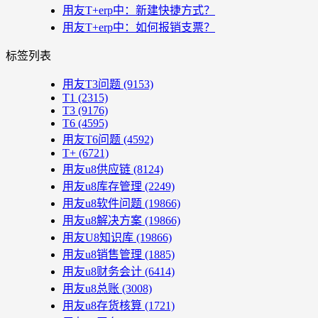
用友T+erp中：新建快捷方式？
用友T+erp中：如何报销支票？
标签列表
用友T3问题
(9153)
T1
(2315)
T3
(9176)
T6
(4595)
用友T6问题
(4592)
T+
(6721)
用友u8供应链
(8124)
用友u8库存管理
(2249)
用友u8软件问题
(19866)
用友u8解决方案
(19866)
用友U8知识库
(19866)
用友u8销售管理
(1885)
用友u8财务会计
(6414)
用友u8总账
(3008)
用友u8存货核算
(1721)