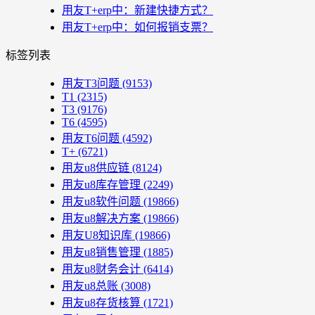
用友T+erp中：新建快捷方式？
用友T+erp中：如何报销支票？
标签列表
用友T3问题
(9153)
T1
(2315)
T3
(9176)
T6
(4595)
用友T6问题
(4592)
T+
(6721)
用友u8供应链
(8124)
用友u8库存管理
(2249)
用友u8软件问题
(19866)
用友u8解决方案
(19866)
用友U8知识库
(19866)
用友u8销售管理
(1885)
用友u8财务会计
(6414)
用友u8总账
(3008)
用友u8存货核算
(1721)