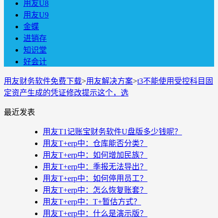
用友U8
用友U9
金蝶
进销存
知识堂
好会计
用友财务软件免费下载
>
用友解决方案
>
t3不能使用受控科目固
定资产生成的凭证修改提示这个，选
最近发表
用友T1记账宝财务软件U盘版多少钱呢？
用友T+erp中：仓库能否分类？
用友T+erp中：如何增加民族？
用友T+erp中：季报无法导出？
用友T+erp中：如何停用员工？
用友T+erp中：怎么恢复账套？
用友T+erp中：T+暂估方式？
用友T+erp中：什么是演示版？