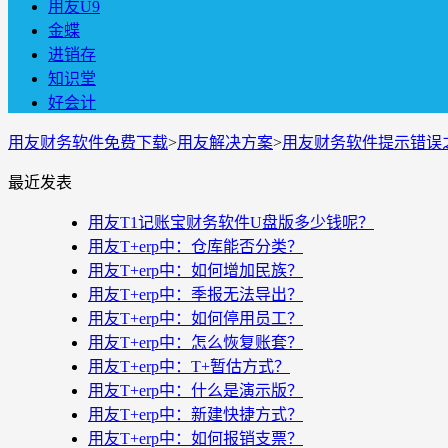
用友U9
金蝶
进销存
知识堂
好会计
用友财务软件免费下载
>
用友解决方案
>
用友财务软件提示错误
最近发表
用友T1记账宝财务软件U盘版多少钱呢？
用友T+erp中：仓库能否分类？
用友T+erp中：如何增加民族？
用友T+erp中：季报无法导出？
用友T+erp中：如何停用员工？
用友T+erp中：怎么恢复账套？
用友T+erp中：T+暂估方式？
用友T+erp中：什么是演示版？
用友T+erp中：新建快捷方式？
用友T+erp中：如何报销支票？