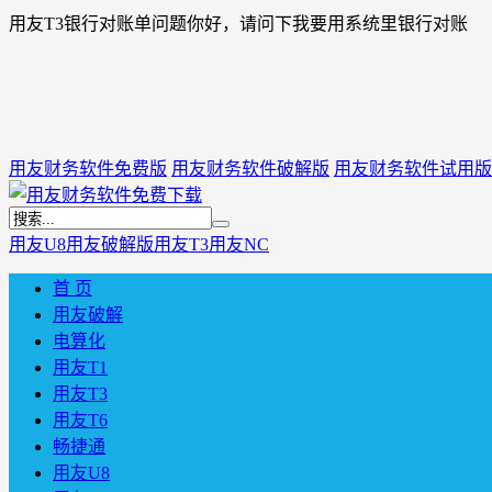
用友T3银行对账单问题你好，请问下我要用系统里银行对账
用友财务软件免费版
用友财务软件破解版
用友财务软件试用版
用友U8
用友破解版
用友T3
用友NC
首 页
用友破解
电算化
用友T1
用友T3
用友T6
畅捷通
用友U8