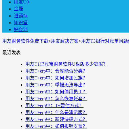
用友U9
金蝶
进销存
知识堂
好会计
用友财务软件免费下载
>
用友解决方案
>
用友T3银行对账单问
最近发表
用友T1记账宝财务软件U盘版多少钱呢？
用友T+erp中：仓库能否分类？
用友T+erp中：如何增加民族？
用友T+erp中：季报无法导出？
用友T+erp中：如何停用员工？
用友T+erp中：怎么恢复账套？
用友T+erp中：T+暂估方式？
用友T+erp中：什么是演示版？
用友T+erp中：新建快捷方式？
用友T+erp中：如何报销支票？