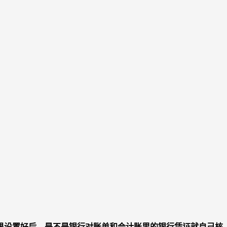
果设置好后，是不是银行对账单和会计账里的银行凭证就自己核