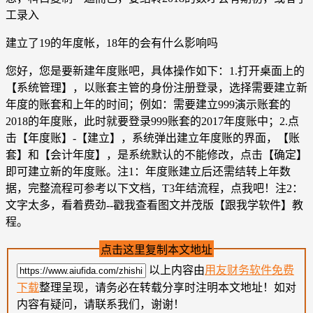
工录入
建立了19的年度帐，18年的会有什么影响吗
您好，您是要新建年度账吧，具体操作如下：1.打开桌面上的
【系统管理】，以账套主管的身份注册登录，选择需要建立新
年度的账套和上年的时间；例如：需要建立999演示账套的
2018的年度账，此时就要登录999账套的2017年度账中；2.点
击【年度账】-【建立】，系统弹出建立年度账的界面，【账
套】和【会计年度】，是系统默认的不能修改，点击【确定】
即可建立新的年度账。注1：年度账建立后还需结转上年数
据，完整流程可参考以下文档，T3年结流程，点我吧！注2：
文字太多，看着费劲--戳我查看图文并茂版【跟我学软件】教
程。
点击这里复制本文地址
以上内容由
用友财务软件免费
下载
整理呈现，请务必在转载分享时注明本文地址！如对
内容有疑问，请联系我们，谢谢！