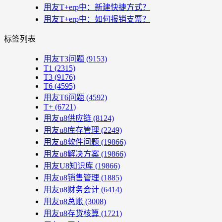
用友T+erp中：新建快捷方式？
用友T+erp中：如何报销支票？
标签列表
用友T3问题
(9153)
T1
(2315)
T3
(9176)
T6
(4595)
用友T6问题
(4592)
T+
(6721)
用友u8供应链
(8124)
用友u8库存管理
(2249)
用友u8软件问题
(19866)
用友u8解决方案
(19866)
用友U8知识库
(19866)
用友u8销售管理
(1885)
用友u8财务会计
(6414)
用友u8总账
(3008)
用友u8存货核算
(1721)