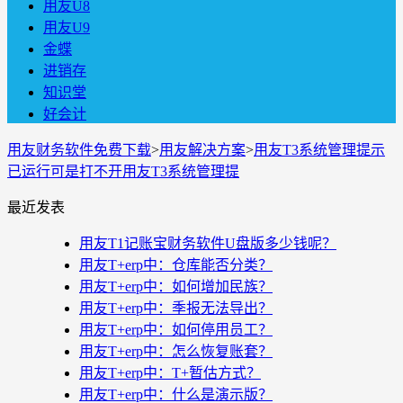
用友U8
用友U9
金蝶
进销存
知识堂
好会计
用友财务软件免费下载
>
用友解决方案
>
用友T3系统管理提示
已运行可是打不开用友T3系统管理提
最近发表
用友T1记账宝财务软件U盘版多少钱呢？
用友T+erp中：仓库能否分类？
用友T+erp中：如何增加民族？
用友T+erp中：季报无法导出？
用友T+erp中：如何停用员工？
用友T+erp中：怎么恢复账套？
用友T+erp中：T+暂估方式？
用友T+erp中：什么是演示版？