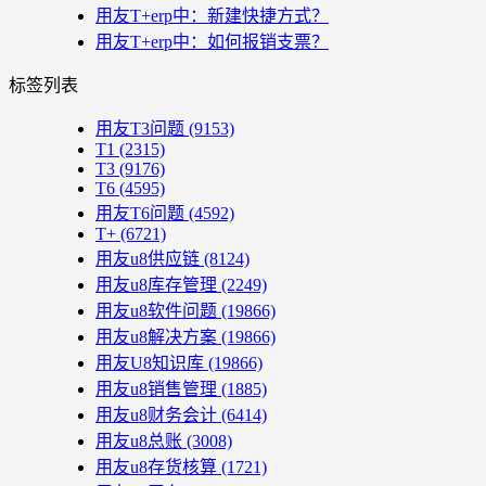
用友T+erp中：新建快捷方式？
用友T+erp中：如何报销支票？
标签列表
用友T3问题
(9153)
T1
(2315)
T3
(9176)
T6
(4595)
用友T6问题
(4592)
T+
(6721)
用友u8供应链
(8124)
用友u8库存管理
(2249)
用友u8软件问题
(19866)
用友u8解决方案
(19866)
用友U8知识库
(19866)
用友u8销售管理
(1885)
用友u8财务会计
(6414)
用友u8总账
(3008)
用友u8存货核算
(1721)