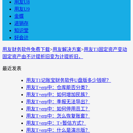
用友U8
用友U9
金蝶
进销存
知识堂
好会计
用友财务软件免费下载
>
用友解决方案
>
用友T3固定资产变动
固定资产由不计提折旧变为计提折旧，
最近发表
用友T1记账宝财务软件U盘版多少钱呢？
用友T+erp中：仓库能否分类？
用友T+erp中：如何增加民族？
用友T+erp中：季报无法导出？
用友T+erp中：如何停用员工？
用友T+erp中：怎么恢复账套？
用友T+erp中：T+暂估方式？
用友T+erp中：什么是演示版？