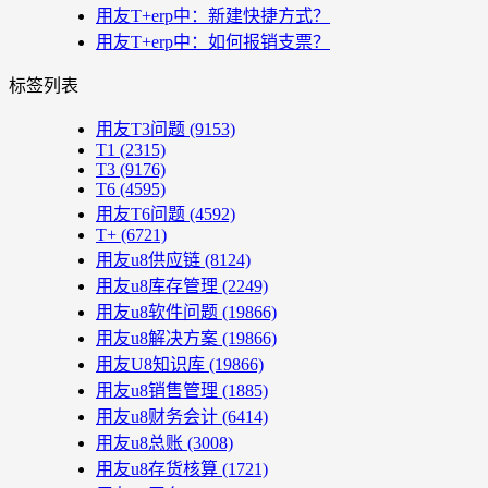
用友T+erp中：新建快捷方式？
用友T+erp中：如何报销支票？
标签列表
用友T3问题
(9153)
T1
(2315)
T3
(9176)
T6
(4595)
用友T6问题
(4592)
T+
(6721)
用友u8供应链
(8124)
用友u8库存管理
(2249)
用友u8软件问题
(19866)
用友u8解决方案
(19866)
用友U8知识库
(19866)
用友u8销售管理
(1885)
用友u8财务会计
(6414)
用友u8总账
(3008)
用友u8存货核算
(1721)