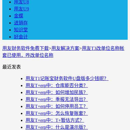
用友U8
用友U9
金蝶
进销存
知识堂
好会计
用友财务软件免费下载
>
用友解决方案
>
用友T3改单位名称帐
套已使用，咋改单位名称
最近发表
用友T1记账宝财务软件U盘版多少钱呢？
用友T+erp中：仓库能否分类？
用友T+erp中：如何增加民族？
用友T+erp中：季报无法导出？
用友T+erp中：如何停用员工？
用友T+erp中：怎么恢复账套？
用友T+erp中：T+暂估方式？
用友T+erp中：什么是演示版？