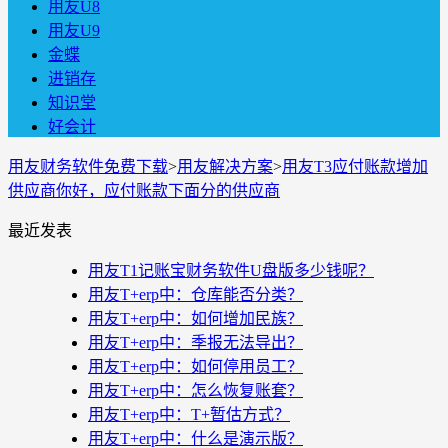
用友U8
用友U9
金蝶
进销存
知识堂
好会计
用友财务软件免费下载
>
用友解决方案
>
用友T3应付账款增加
供应商你好，应付账款下面分的供应商
最近发表
用友T1记账宝财务软件U盘版多少钱呢？
用友T+erp中：仓库能否分类？
用友T+erp中：如何增加民族？
用友T+erp中：季报无法导出？
用友T+erp中：如何停用员工？
用友T+erp中：怎么恢复账套？
用友T+erp中：T+暂估方式？
用友T+erp中：什么是演示版？