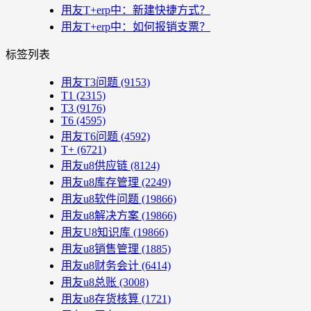
用友T+erp中：新建快捷方式？
用友T+erp中：如何报销支票？
标签列表
用友T3问题
(9153)
T1
(2315)
T3
(9176)
T6
(4595)
用友T6问题
(4592)
T+
(6721)
用友u8供应链
(8124)
用友u8库存管理
(2249)
用友u8软件问题
(19866)
用友u8解决方案
(19866)
用友U8知识库
(19866)
用友u8销售管理
(1885)
用友u8财务会计
(6414)
用友u8总账
(3008)
用友u8存货核算
(1721)