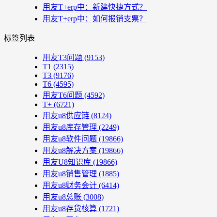
用友T+erp中：新建快捷方式？
用友T+erp中：如何报销支票？
标签列表
用友T3问题
(9153)
T1
(2315)
T3
(9176)
T6
(4595)
用友T6问题
(4592)
T+
(6721)
用友u8供应链
(8124)
用友u8库存管理
(2249)
用友u8软件问题
(19866)
用友u8解决方案
(19866)
用友U8知识库
(19866)
用友u8销售管理
(1885)
用友u8财务会计
(6414)
用友u8总账
(3008)
用友u8存货核算
(1721)