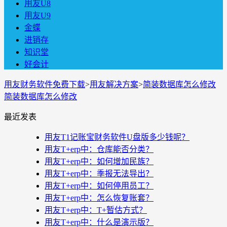
用友U8
用友U9
金蝶
进销存
知识堂
好会计
用友财务软件免费下载
>
用友解决方案
>
简装数据库怎么修改
简装数据库怎么修改
最近发表
用友T1记账宝财务软件U盘版多少钱呢？
用友T+erp中：仓库能否分类？
用友T+erp中：如何增加民族？
用友T+erp中：季报无法导出？
用友T+erp中：如何停用员工？
用友T+erp中：怎么恢复账套？
用友T+erp中：T+暂估方式？
用友T+erp中：什么是演示版？