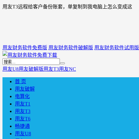
用友T3远程给客户备份账套，单复制到我电脑上怎么变成这
用友财务软件免费版
用友财务软件破解版
用友财务软件试用版
用友U8
用友破解版
用友T3
用友NC
首 页
用友破解
电算化
用友T1
用友T3
用友T6
畅捷通
用友U8