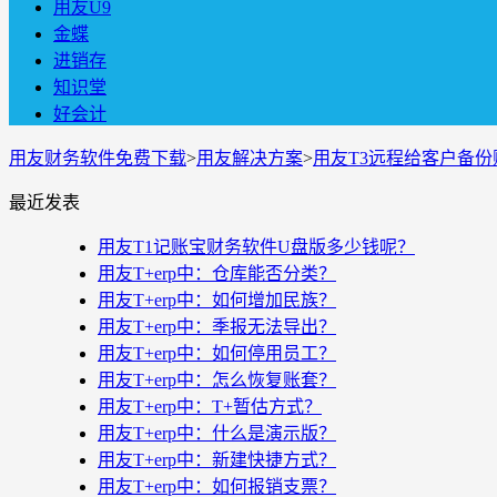
用友U9
金蝶
进销存
知识堂
好会计
用友财务软件免费下载
>
用友解决方案
>
用友T3远程给客户备
最近发表
用友T1记账宝财务软件U盘版多少钱呢？
用友T+erp中：仓库能否分类？
用友T+erp中：如何增加民族？
用友T+erp中：季报无法导出？
用友T+erp中：如何停用员工？
用友T+erp中：怎么恢复账套？
用友T+erp中：T+暂估方式？
用友T+erp中：什么是演示版？
用友T+erp中：新建快捷方式？
用友T+erp中：如何报销支票？