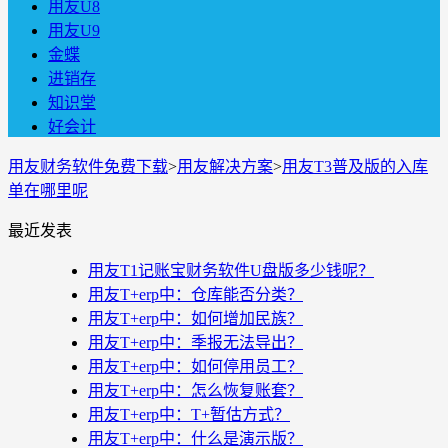
用友U8
用友U9
金蝶
进销存
知识堂
好会计
用友财务软件免费下载
>
用友解决方案
>
用友T3普及版的入库
单在哪里呢
最近发表
用友T1记账宝财务软件U盘版多少钱呢？
用友T+erp中：仓库能否分类？
用友T+erp中：如何增加民族？
用友T+erp中：季报无法导出？
用友T+erp中：如何停用员工？
用友T+erp中：怎么恢复账套？
用友T+erp中：T+暂估方式？
用友T+erp中：什么是演示版？