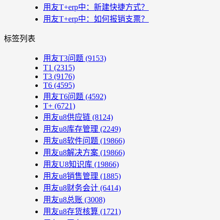
用友T+erp中：新建快捷方式？
用友T+erp中：如何报销支票？
标签列表
用友T3问题
(9153)
T1
(2315)
T3
(9176)
T6
(4595)
用友T6问题
(4592)
T+
(6721)
用友u8供应链
(8124)
用友u8库存管理
(2249)
用友u8软件问题
(19866)
用友u8解决方案
(19866)
用友U8知识库
(19866)
用友u8销售管理
(1885)
用友u8财务会计
(6414)
用友u8总账
(3008)
用友u8存货核算
(1721)