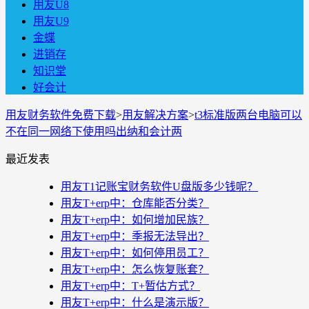
用友U8
用友U9
金蝶
进销存
知识堂
好会计
用友财务软件免费下载
>
用友解决方案
>
t3标准版两台电脑可以
不在同一网络下使用吗出纳和会计两
最近发表
用友T1记账宝财务软件U盘版多少钱呢？
用友T+erp中：仓库能否分类？
用友T+erp中：如何增加民族？
用友T+erp中：季报无法导出？
用友T+erp中：如何停用员工？
用友T+erp中：怎么恢复账套？
用友T+erp中：T+暂估方式？
用友T+erp中：什么是演示版？