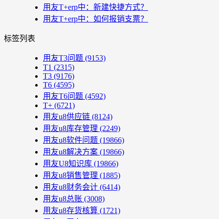
用友T+erp中：新建快捷方式？
用友T+erp中：如何报销支票？
标签列表
用友T3问题
(9153)
T1
(2315)
T3
(9176)
T6
(4595)
用友T6问题
(4592)
T+
(6721)
用友u8供应链
(8124)
用友u8库存管理
(2249)
用友u8软件问题
(19866)
用友u8解决方案
(19866)
用友U8知识库
(19866)
用友u8销售管理
(1885)
用友u8财务会计
(6414)
用友u8总账
(3008)
用友u8存货核算
(1721)