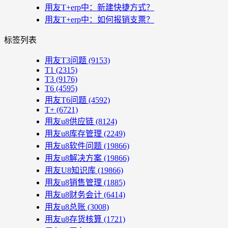
用友T+erp中：新建快捷方式？
用友T+erp中：如何报销支票？
标签列表
用友T3问题
(9153)
T1
(2315)
T3
(9176)
T6
(4595)
用友T6问题
(4592)
T+
(6721)
用友u8供应链
(8124)
用友u8库存管理
(2249)
用友u8软件问题
(19866)
用友u8解决方案
(19866)
用友U8知识库
(19866)
用友u8销售管理
(1885)
用友u8财务会计
(6414)
用友u8总账
(3008)
用友u8存货核算
(1721)