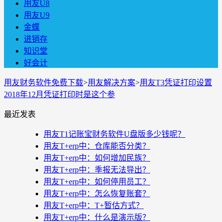
用友U8
用友U9
金蝶
进销存
知识堂
好会计
用友财务软件免费下载
>
用友解决方案
>
用友T3凭证打印设置
2018年12月凭证打印时是这个参
最近发表
用友T1记账宝财务软件U盘版多少钱呢？
用友T+erp中：仓库能否分类？
用友T+erp中：如何增加民族？
用友T+erp中：季报无法导出？
用友T+erp中：如何停用员工？
用友T+erp中：怎么恢复账套？
用友T+erp中：T+暂估方式？
用友T+erp中：什么是演示版？