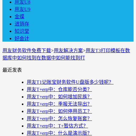
用友U8
用友U9
金蝶
进销存
知识堂
好会计
用友财务软件免费下载
>
用友解决方案
>
用友T3打印模板在数
据库中如何找到在数据中如何能找到打
最近发表
用友T1记账宝财务软件U盘版多少钱呢？
用友T+erp中：仓库能否分类？
用友T+erp中：如何增加民族？
用友T+erp中：季报无法导出？
用友T+erp中：如何停用员工？
用友T+erp中：怎么恢复账套？
用友T+erp中：T+暂估方式？
用友T+erp中：什么是演示版？