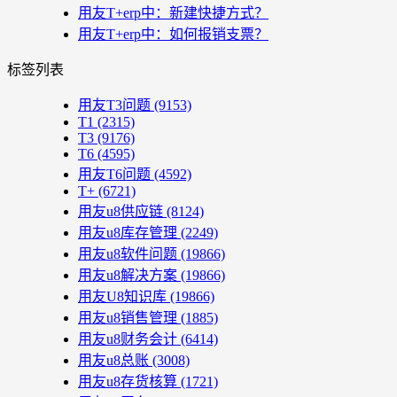
用友T+erp中：新建快捷方式？
用友T+erp中：如何报销支票？
标签列表
用友T3问题
(9153)
T1
(2315)
T3
(9176)
T6
(4595)
用友T6问题
(4592)
T+
(6721)
用友u8供应链
(8124)
用友u8库存管理
(2249)
用友u8软件问题
(19866)
用友u8解决方案
(19866)
用友U8知识库
(19866)
用友u8销售管理
(1885)
用友u8财务会计
(6414)
用友u8总账
(3008)
用友u8存货核算
(1721)