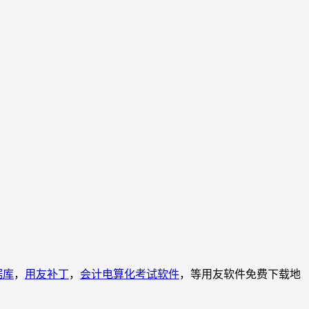
据库
，
用友补丁
，
会计电算化考试软件
，等用友软件免费下载地