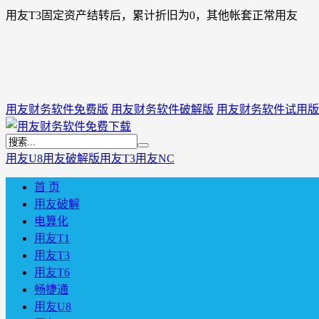
用友T3固定资产结转后，累计折旧为0，其他帐套正常用友
用友财务软件免费版
用友财务软件破解版
用友财务软件试用版
用友U8
用友破解版
用友T3
用友NC
首 页
用友破解
电算化
用友T1
用友T3
用友T6
畅捷通
用友U8