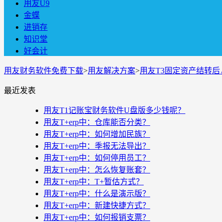
用友U9
金蝶
进销存
知识堂
好会计
用友财务软件免费下载
>
用友解决方案
>
用友T3固定资产结转
最近发表
用友T1记账宝财务软件U盘版多少钱呢？
用友T+erp中：仓库能否分类？
用友T+erp中：如何增加民族？
用友T+erp中：季报无法导出？
用友T+erp中：如何停用员工？
用友T+erp中：怎么恢复账套？
用友T+erp中：T+暂估方式？
用友T+erp中：什么是演示版？
用友T+erp中：新建快捷方式？
用友T+erp中：如何报销支票？