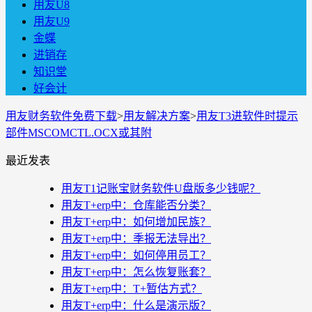
用友U8
用友U9
金蝶
进销存
知识堂
好会计
用友财务软件免费下载
>
用友解决方案
>
用友T3进软件时提示
部件MSCOMCTL.OCX或其附
最近发表
用友T1记账宝财务软件U盘版多少钱呢？
用友T+erp中：仓库能否分类？
用友T+erp中：如何增加民族？
用友T+erp中：季报无法导出？
用友T+erp中：如何停用员工？
用友T+erp中：怎么恢复账套？
用友T+erp中：T+暂估方式？
用友T+erp中：什么是演示版？