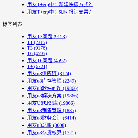
用友T+erp中：新建快捷方式？
用友T+erp中：如何报销支票？
标签列表
用友T3问题
(9153)
T1
(2315)
T3
(9176)
T6
(4595)
用友T6问题
(4592)
T+
(6721)
用友u8供应链
(8124)
用友u8库存管理
(2249)
用友u8软件问题
(19866)
用友u8解决方案
(19866)
用友U8知识库
(19866)
用友u8销售管理
(1885)
用友u8财务会计
(6414)
用友u8总账
(3008)
用友u8存货核算
(1721)