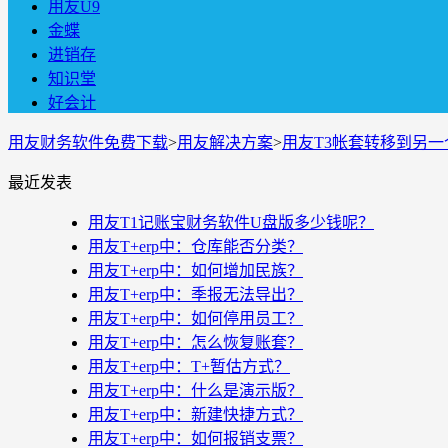
用友U9
金蝶
进销存
知识堂
好会计
用友财务软件免费下载
>
用友解决方案
>
用友T3帐套转移到另一
最近发表
用友T1记账宝财务软件U盘版多少钱呢？
用友T+erp中：仓库能否分类？
用友T+erp中：如何增加民族？
用友T+erp中：季报无法导出？
用友T+erp中：如何停用员工？
用友T+erp中：怎么恢复账套？
用友T+erp中：T+暂估方式？
用友T+erp中：什么是演示版？
用友T+erp中：新建快捷方式？
用友T+erp中：如何报销支票？