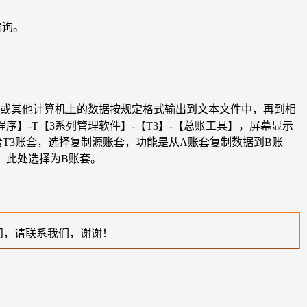
咨询。
套或其他计算机上的数据按规定格式输出到文本文件中，再到相
始】-【程序】-T【3系列管理软件】-【T3】-【总账工具】，屏幕显示
连接T3账套，选择复制源账套，功能是从A账套复制数据到B账
，此处选择为B账套。
问，请联系我们，谢谢！