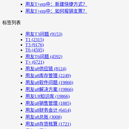
用友T+erp中：新建快捷方式？
用友T+erp中：如何报销支票？
标签列表
用友T3问题
(9153)
T1
(2315)
T3
(9176)
T6
(4595)
用友T6问题
(4592)
T+
(6721)
用友u8供应链
(8124)
用友u8库存管理
(2249)
用友u8软件问题
(19866)
用友u8解决方案
(19866)
用友U8知识库
(19866)
用友u8销售管理
(1885)
用友u8财务会计
(6414)
用友u8总账
(3008)
用友u8存货核算
(1721)