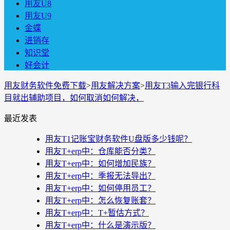
用友U8
用友U9
金蝶
进销存
知识堂
好会计
用友财务软件免费下载
>
用友解决方案
>
用友T3输入完银行科
目就出辅助项目，如何取消如何解决，
最近发表
用友T1记账宝财务软件U盘版多少钱呢？
用友T+erp中：仓库能否分类？
用友T+erp中：如何增加民族？
用友T+erp中：季报无法导出？
用友T+erp中：如何停用员工？
用友T+erp中：怎么恢复账套？
用友T+erp中：T+暂估方式？
用友T+erp中：什么是演示版？