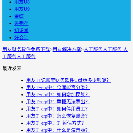
用友U8
用友U9
金蝶
进销存
知识堂
好会计
用友财务软件免费下载
>
用友解决方案
>
人工服务人工服务 人
工服务人工服务
最近发表
用友T1记账宝财务软件U盘版多少钱呢？
用友T+erp中：仓库能否分类？
用友T+erp中：如何增加民族？
用友T+erp中：季报无法导出？
用友T+erp中：如何停用员工？
用友T+erp中：怎么恢复账套？
用友T+erp中：T+暂估方式？
用友T+erp中：什么是演示版？