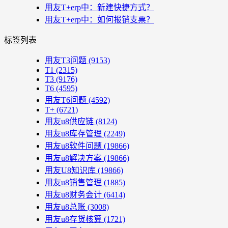
用友T+erp中：新建快捷方式？
用友T+erp中：如何报销支票？
标签列表
用友T3问题
(9153)
T1
(2315)
T3
(9176)
T6
(4595)
用友T6问题
(4592)
T+
(6721)
用友u8供应链
(8124)
用友u8库存管理
(2249)
用友u8软件问题
(19866)
用友u8解决方案
(19866)
用友U8知识库
(19866)
用友u8销售管理
(1885)
用友u8财务会计
(6414)
用友u8总账
(3008)
用友u8存货核算
(1721)