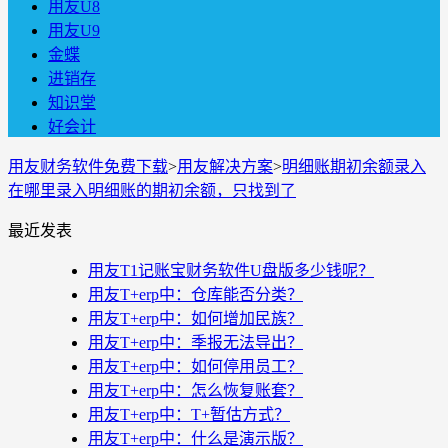
用友U8
用友U9
金蝶
进销存
知识堂
好会计
用友财务软件免费下载
>
用友解决方案
>
明细账期初余额录入
在哪里录入明细账的期初余额，只找到了
最近发表
用友T1记账宝财务软件U盘版多少钱呢？
用友T+erp中：仓库能否分类？
用友T+erp中：如何增加民族？
用友T+erp中：季报无法导出？
用友T+erp中：如何停用员工？
用友T+erp中：怎么恢复账套？
用友T+erp中：T+暂估方式？
用友T+erp中：什么是演示版？