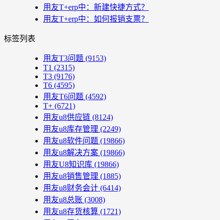
用友T+erp中：新建快捷方式？
用友T+erp中：如何报销支票？
标签列表
用友T3问题
(9153)
T1
(2315)
T3
(9176)
T6
(4595)
用友T6问题
(4592)
T+
(6721)
用友u8供应链
(8124)
用友u8库存管理
(2249)
用友u8软件问题
(19866)
用友u8解决方案
(19866)
用友U8知识库
(19866)
用友u8销售管理
(1885)
用友u8财务会计
(6414)
用友u8总账
(3008)
用友u8存货核算
(1721)