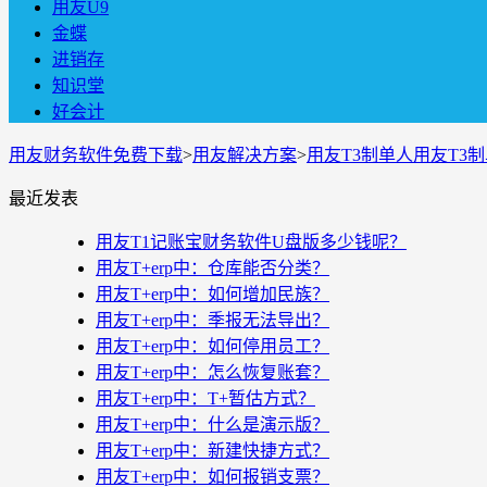
用友U9
金蝶
进销存
知识堂
好会计
用友财务软件免费下载
>
用友解决方案
>
用友T3制单人用友T3
最近发表
用友T1记账宝财务软件U盘版多少钱呢？
用友T+erp中：仓库能否分类？
用友T+erp中：如何增加民族？
用友T+erp中：季报无法导出？
用友T+erp中：如何停用员工？
用友T+erp中：怎么恢复账套？
用友T+erp中：T+暂估方式？
用友T+erp中：什么是演示版？
用友T+erp中：新建快捷方式？
用友T+erp中：如何报销支票？