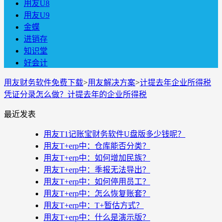
用友U8
用友U9
金蝶
进销存
知识堂
好会计
用友财务软件免费下载
>
用友解决方案
>
计提去年企业所得税
凭证分录怎么做？计提去年的企业所得税
最近发表
用友T1记账宝财务软件U盘版多少钱呢？
用友T+erp中：仓库能否分类？
用友T+erp中：如何增加民族？
用友T+erp中：季报无法导出？
用友T+erp中：如何停用员工？
用友T+erp中：怎么恢复账套？
用友T+erp中：T+暂估方式？
用友T+erp中：什么是演示版？