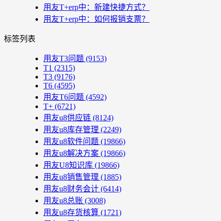
用友T+erp中：新建快捷方式？
用友T+erp中：如何报销支票？
标签列表
用友T3问题
(9153)
T1
(2315)
T3
(9176)
T6
(4595)
用友T6问题
(4592)
T+
(6721)
用友u8供应链
(8124)
用友u8库存管理
(2249)
用友u8软件问题
(19866)
用友u8解决方案
(19866)
用友U8知识库
(19866)
用友u8销售管理
(1885)
用友u8财务会计
(6414)
用友u8总账
(3008)
用友u8存货核算
(1721)