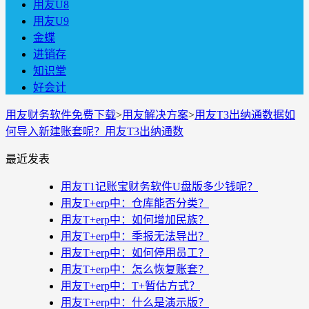
用友U8
用友U9
金蝶
进销存
知识堂
好会计
用友财务软件免费下载
>
用友解决方案
>
用友T3出纳通数据如
何导入新建账套呢？用友T3出纳通数
最近发表
用友T1记账宝财务软件U盘版多少钱呢？
用友T+erp中：仓库能否分类？
用友T+erp中：如何增加民族？
用友T+erp中：季报无法导出？
用友T+erp中：如何停用员工？
用友T+erp中：怎么恢复账套？
用友T+erp中：T+暂估方式？
用友T+erp中：什么是演示版？