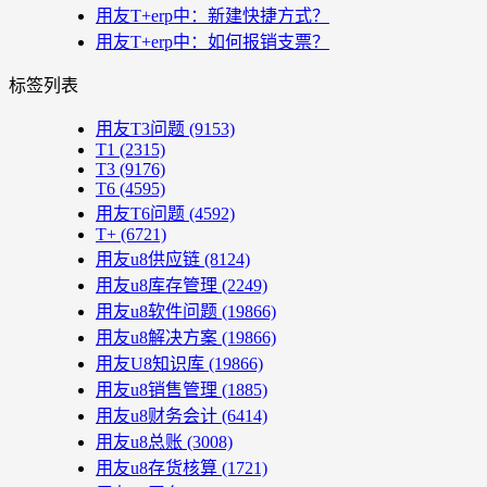
用友T+erp中：新建快捷方式？
用友T+erp中：如何报销支票？
标签列表
用友T3问题
(9153)
T1
(2315)
T3
(9176)
T6
(4595)
用友T6问题
(4592)
T+
(6721)
用友u8供应链
(8124)
用友u8库存管理
(2249)
用友u8软件问题
(19866)
用友u8解决方案
(19866)
用友U8知识库
(19866)
用友u8销售管理
(1885)
用友u8财务会计
(6414)
用友u8总账
(3008)
用友u8存货核算
(1721)