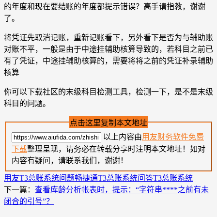
的年度和现在要结账的年度都提示错误？高手请指教，谢谢
了。
将凭证先取消记账，重新记账看下，另外看下是否为与辅助账
对账不平，一般是由于中途挂辅助核算导致的，若科目之前已
有了凭证，中途挂辅助核算的，需要将将之前的凭证补录辅助
核算
你可以下载社区的末级科目检测工具，检测一下，是不是末级
科目的问题。
点击这里复制本文地址
以上内容由
用友财务软件免费
下载
整理呈现，请务必在转载分享时注明本文地址！如对
内容有疑问，请联系我们，谢谢！
用友T3总账系统问题
畅捷通T3总账系统问答
T3总账系统
下一篇：
查看库龄分析帐表时，提示：“字符串****之前有未
闭合的引号”？