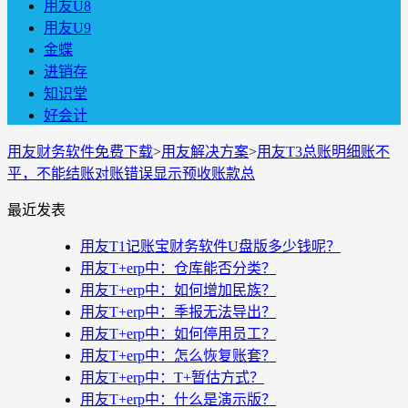
用友U8
用友U9
金蝶
进销存
知识堂
好会计
用友财务软件免费下载
>
用友解决方案
>
用友T3总账明细账不
平，不能结账对账错误显示预收账款总
最近发表
用友T1记账宝财务软件U盘版多少钱呢？
用友T+erp中：仓库能否分类？
用友T+erp中：如何增加民族？
用友T+erp中：季报无法导出？
用友T+erp中：如何停用员工？
用友T+erp中：怎么恢复账套？
用友T+erp中：T+暂估方式？
用友T+erp中：什么是演示版？