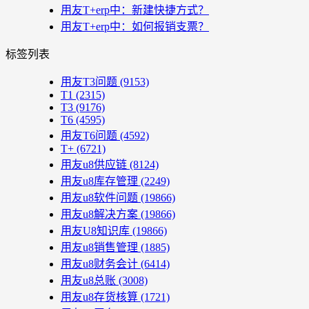
用友T+erp中：新建快捷方式？
用友T+erp中：如何报销支票？
标签列表
用友T3问题
(9153)
T1
(2315)
T3
(9176)
T6
(4595)
用友T6问题
(4592)
T+
(6721)
用友u8供应链
(8124)
用友u8库存管理
(2249)
用友u8软件问题
(19866)
用友u8解决方案
(19866)
用友U8知识库
(19866)
用友u8销售管理
(1885)
用友u8财务会计
(6414)
用友u8总账
(3008)
用友u8存货核算
(1721)