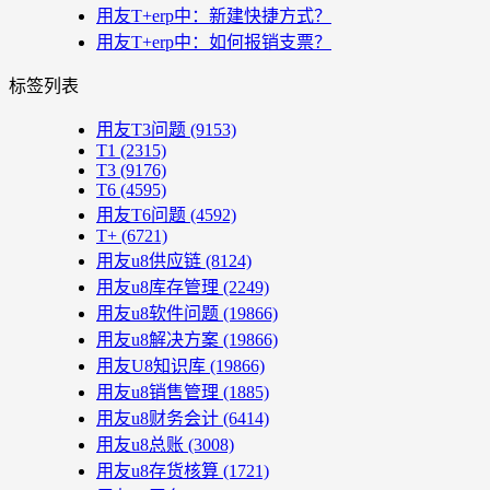
用友T+erp中：新建快捷方式？
用友T+erp中：如何报销支票？
标签列表
用友T3问题
(9153)
T1
(2315)
T3
(9176)
T6
(4595)
用友T6问题
(4592)
T+
(6721)
用友u8供应链
(8124)
用友u8库存管理
(2249)
用友u8软件问题
(19866)
用友u8解决方案
(19866)
用友U8知识库
(19866)
用友u8销售管理
(1885)
用友u8财务会计
(6414)
用友u8总账
(3008)
用友u8存货核算
(1721)