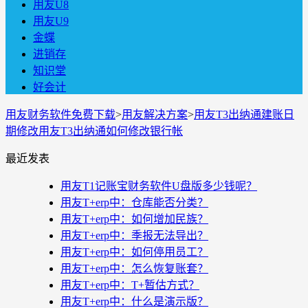
用友U8
用友U9
金蝶
进销存
知识堂
好会计
用友财务软件免费下载
>
用友解决方案
>
用友T3出纳通建账日
期修改用友T3出纳通如何修改银行帐
最近发表
用友T1记账宝财务软件U盘版多少钱呢？
用友T+erp中：仓库能否分类？
用友T+erp中：如何增加民族？
用友T+erp中：季报无法导出？
用友T+erp中：如何停用员工？
用友T+erp中：怎么恢复账套？
用友T+erp中：T+暂估方式？
用友T+erp中：什么是演示版？