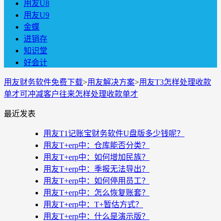
用友U8
用友U9
金蝶
进销存
知识堂
好会计
用友财务软件免费下载
>
用友解决方案
>
用友T3怎样处理收款
单才可冲减客户往来怎样处理收款单才
最近发表
用友T1记账宝财务软件U盘版多少钱呢？
用友T+erp中：仓库能否分类？
用友T+erp中：如何增加民族？
用友T+erp中：季报无法导出？
用友T+erp中：如何停用员工？
用友T+erp中：怎么恢复账套？
用友T+erp中：T+暂估方式？
用友T+erp中：什么是演示版？