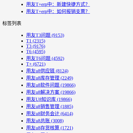
用友T+erp中：新建快捷方式？
用友T+erp中：如何报销支票？
标签列表
用友T3问题
(9153)
T1
(2315)
T3
(9176)
T6
(4595)
用友T6问题
(4592)
T+
(6721)
用友u8供应链
(8124)
用友u8库存管理
(2249)
用友u8软件问题
(19866)
用友u8解决方案
(19866)
用友U8知识库
(19866)
用友u8销售管理
(1885)
用友u8财务会计
(6414)
用友u8总账
(3008)
用友u8存货核算
(1721)