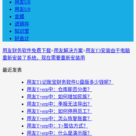
用友U8
用友U9
金蝶
进销存
知识堂
好会计
用友财务软件免费下载
>
用友解决方案
>
用友T3安装由于电脑
重新安装了系统，现在需要重新安装用
最近发表
用友T1记账宝财务软件U盘版多少钱呢？
用友T+erp中：仓库能否分类？
用友T+erp中：如何增加民族？
用友T+erp中：季报无法导出？
用友T+erp中：如何停用员工？
用友T+erp中：怎么恢复账套？
用友T+erp中：T+暂估方式？
用友T+erp中：什么是演示版？