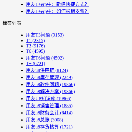
用友T+erp中：新建快捷方式？
用友T+erp中：如何报销支票？
标签列表
用友T3问题
(9153)
T1
(2315)
T3
(9176)
T6
(4595)
用友T6问题
(4592)
T+
(6721)
用友u8供应链
(8124)
用友u8库存管理
(2249)
用友u8软件问题
(19866)
用友u8解决方案
(19866)
用友U8知识库
(19866)
用友u8销售管理
(1885)
用友u8财务会计
(6414)
用友u8总账
(3008)
用友u8存货核算
(1721)