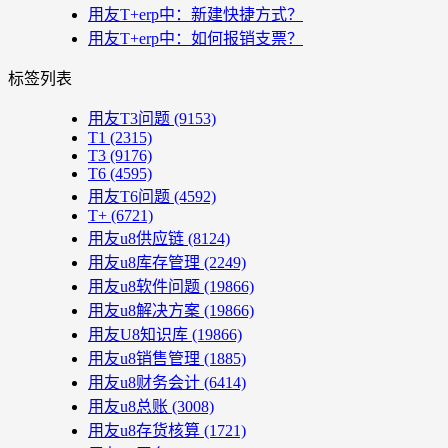
用友T+erp中：新建快捷方式？
用友T+erp中：如何报销支票？
标签列表
用友T3问题
(9153)
T1
(2315)
T3
(9176)
T6
(4595)
用友T6问题
(4592)
T+
(6721)
用友u8供应链
(8124)
用友u8库存管理
(2249)
用友u8软件问题
(19866)
用友u8解决方案
(19866)
用友U8知识库
(19866)
用友u8销售管理
(1885)
用友u8财务会计
(6414)
用友u8总账
(3008)
用友u8存货核算
(1721)