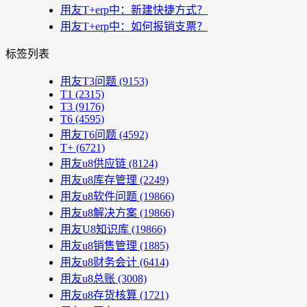
用友T+erp中：新建快捷方式？
用友T+erp中：如何报销支票？
标签列表
用友T3问题
(9153)
T1
(2315)
T3
(9176)
T6
(4595)
用友T6问题
(4592)
T+
(6721)
用友u8供应链
(8124)
用友u8库存管理
(2249)
用友u8软件问题
(19866)
用友u8解决方案
(19866)
用友U8知识库
(19866)
用友u8销售管理
(1885)
用友u8财务会计
(6414)
用友u8总账
(3008)
用友u8存货核算
(1721)