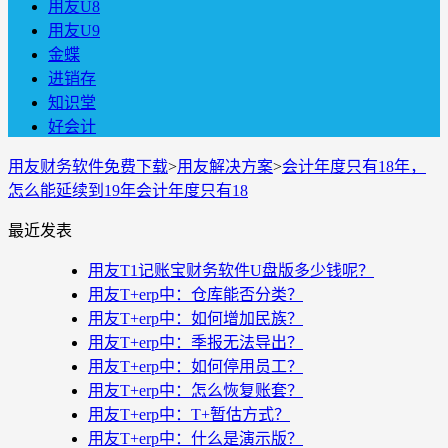
用友U8
用友U9
金蝶
进销存
知识堂
好会计
用友财务软件免费下载
>
用友解决方案
>
会计年度只有18年，
怎么能延续到19年会计年度只有18
最近发表
用友T1记账宝财务软件U盘版多少钱呢？
用友T+erp中：仓库能否分类？
用友T+erp中：如何增加民族？
用友T+erp中：季报无法导出？
用友T+erp中：如何停用员工？
用友T+erp中：怎么恢复账套？
用友T+erp中：T+暂估方式？
用友T+erp中：什么是演示版？