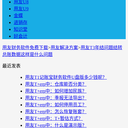
用友U8
用友U9
金蝶
进销存
知识堂
好会计
用友财务软件免费下载
>
用友解决方案
>
用友T3年结问题结转
总账数据这样是什么问题
最近发表
用友T1记账宝财务软件U盘版多少钱呢？
用友T+erp中：仓库能否分类？
用友T+erp中：如何增加民族？
用友T+erp中：季报无法导出？
用友T+erp中：如何停用员工？
用友T+erp中：怎么恢复账套？
用友T+erp中：T+暂估方式？
用友T+erp中：什么是演示版？