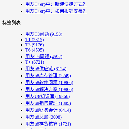
用友T+erp中：新建快捷方式？
用友T+erp中：如何报销支票？
标签列表
用友T3问题
(9153)
T1
(2315)
T3
(9176)
T6
(4595)
用友T6问题
(4592)
T+
(6721)
用友u8供应链
(8124)
用友u8库存管理
(2249)
用友u8软件问题
(19866)
用友u8解决方案
(19866)
用友U8知识库
(19866)
用友u8销售管理
(1885)
用友u8财务会计
(6414)
用友u8总账
(3008)
用友u8存货核算
(1721)