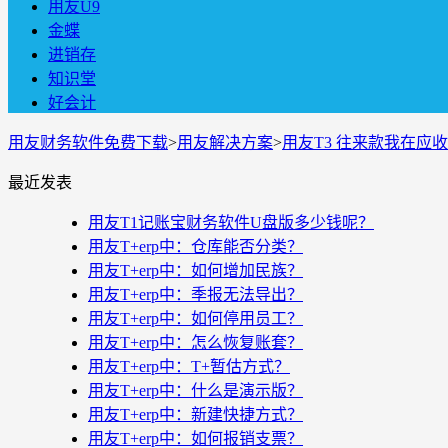
用友U9
金蝶
进销存
知识堂
好会计
用友财务软件免费下载
>
用友解决方案
>
用友T3 往来款我在应
最近发表
用友T1记账宝财务软件U盘版多少钱呢？
用友T+erp中：仓库能否分类？
用友T+erp中：如何增加民族？
用友T+erp中：季报无法导出？
用友T+erp中：如何停用员工？
用友T+erp中：怎么恢复账套？
用友T+erp中：T+暂估方式？
用友T+erp中：什么是演示版？
用友T+erp中：新建快捷方式？
用友T+erp中：如何报销支票？