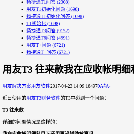
畅捷通T1问答
(2308)
用友T1初始化问题
(1698)
畅捷通T1初始化问答
(1698)
T1初始化
(1698)
畅捷通T3问答
(9152)
畅捷通T6问答
(4591)
用友T+问题
(6721)
畅捷通T+问答
(6721)
用友T3 往来款我在应收帐明
+
-
用友解决方案
用友软件
2017-04-23 14:09:18
497
0
A
A
近日使用的
用友T3财务软件
的T3中碰到一个问题：
T3 往来款
详细的问题情况是这样的：
我在应收帐明细科目下还用再设辅助核算吗