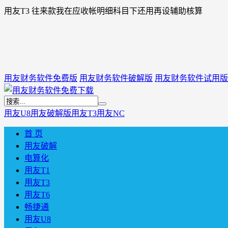
用友T3 往来款我在应收帐明细科目下还用再设辅助核算
用友财务软件免费版
用友财务软件破解版
用友财务软件试用版
用友U8
用友破解版
用友T3
用友NC
首 页
用友破解
电算化
用友T1
用友T3
用友T6
畅捷通
用友U8