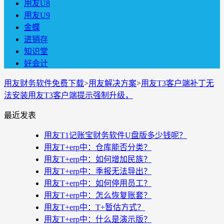
用友U8
用友U9
金蝶
进销存
知识堂
好会计
用友财务软件免费下载
>
用友解决方案
>
用友T3客户端补丁无
法安装用友T3客户端提示强制升级，
最近发表
用友T1记账宝财务软件U盘版多少钱呢？
用友T+erp中：仓库能否分类？
用友T+erp中：如何增加民族？
用友T+erp中：季报无法导出？
用友T+erp中：如何停用员工？
用友T+erp中：怎么恢复账套？
用友T+erp中：T+暂估方式？
用友T+erp中：什么是演示版？