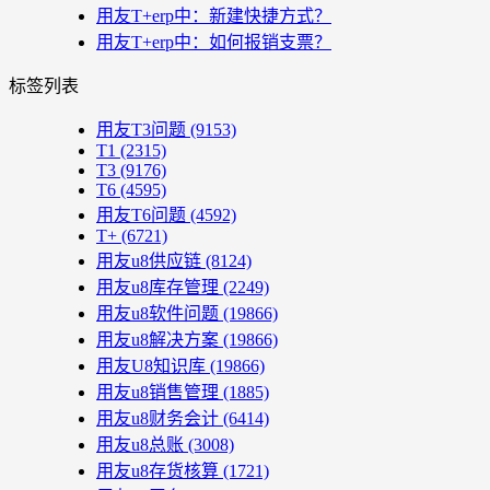
用友T+erp中：新建快捷方式？
用友T+erp中：如何报销支票？
标签列表
用友T3问题
(9153)
T1
(2315)
T3
(9176)
T6
(4595)
用友T6问题
(4592)
T+
(6721)
用友u8供应链
(8124)
用友u8库存管理
(2249)
用友u8软件问题
(19866)
用友u8解决方案
(19866)
用友U8知识库
(19866)
用友u8销售管理
(1885)
用友u8财务会计
(6414)
用友u8总账
(3008)
用友u8存货核算
(1721)