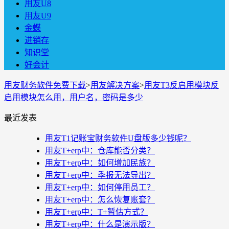
用友U8
用友U9
金蝶
进销存
知识堂
好会计
用友财务软件免费下载
>
用友解决方案
>
用友T3反启用模块反
启用模块怎么用，用户名，密码是多少
最近发表
用友T1记账宝财务软件U盘版多少钱呢？
用友T+erp中：仓库能否分类？
用友T+erp中：如何增加民族？
用友T+erp中：季报无法导出？
用友T+erp中：如何停用员工？
用友T+erp中：怎么恢复账套？
用友T+erp中：T+暂估方式？
用友T+erp中：什么是演示版？