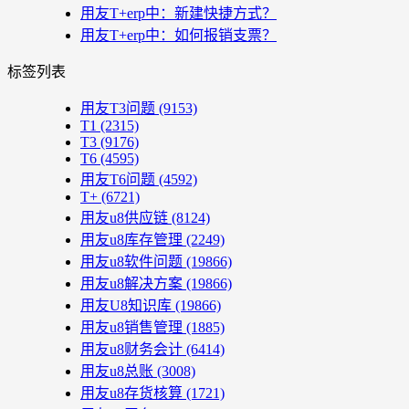
用友T+erp中：新建快捷方式？
用友T+erp中：如何报销支票？
标签列表
用友T3问题
(9153)
T1
(2315)
T3
(9176)
T6
(4595)
用友T6问题
(4592)
T+
(6721)
用友u8供应链
(8124)
用友u8库存管理
(2249)
用友u8软件问题
(19866)
用友u8解决方案
(19866)
用友U8知识库
(19866)
用友u8销售管理
(1885)
用友u8财务会计
(6414)
用友u8总账
(3008)
用友u8存货核算
(1721)