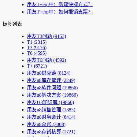
用友T+erp中：新建快捷方式？
用友T+erp中：如何报销支票？
标签列表
用友T3问题
(9153)
T1
(2315)
T3
(9176)
T6
(4595)
用友T6问题
(4592)
T+
(6721)
用友u8供应链
(8124)
用友u8库存管理
(2249)
用友u8软件问题
(19866)
用友u8解决方案
(19866)
用友U8知识库
(19866)
用友u8销售管理
(1885)
用友u8财务会计
(6414)
用友u8总账
(3008)
用友u8存货核算
(1721)