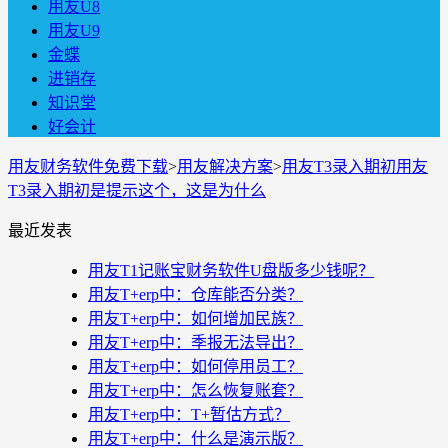
用友U8
用友U9
金蝶
进销存
知识堂
好会计
用友财务软件免费下载
>
用友解决方案
>
用友T3录入期初用友
T3录入期初是提示这个，这是为什么
最近发表
用友T1记账宝财务软件U盘版多少钱呢？
用友T+erp中：仓库能否分类？
用友T+erp中：如何增加民族？
用友T+erp中：季报无法导出？
用友T+erp中：如何停用员工？
用友T+erp中：怎么恢复账套？
用友T+erp中：T+暂估方式？
用友T+erp中：什么是演示版？