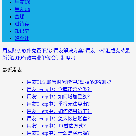
用友U8
用友U9
金蝶
进销存
知识堂
好会计
用友财务软件免费下载
>
用友解决方案
>
用友T3标准版支持最
新的2019行政事业单位会计制度吗
最近发表
用友T1记账宝财务软件U盘版多少钱呢？
用友T+erp中：仓库能否分类？
用友T+erp中：如何增加民族？
用友T+erp中：季报无法导出？
用友T+erp中：如何停用员工？
用友T+erp中：怎么恢复账套？
用友T+erp中：T+暂估方式？
用友T+erp中：什么是演示版？