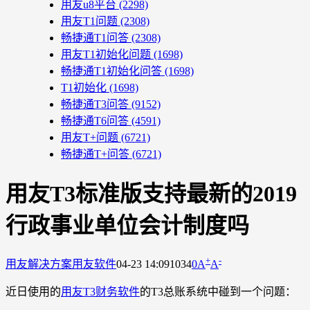
用友u8平台
(2298)
用友T1问题
(2308)
畅捷通T1问答
(2308)
用友T1初始化问题
(1698)
畅捷通T1初始化问答
(1698)
T1初始化
(1698)
畅捷通T3问答
(9152)
畅捷通T6问答
(4591)
用友T+问题
(6721)
畅捷通T+问答
(6721)
用友T3标准版支持最新的2019
行政事业单位会计制度吗
+
-
用友解决方案
用友软件
04-23 14:09
1034
0
A
A
近日使用的
用友T3财务软件
的T3总账系统中碰到一个问题：