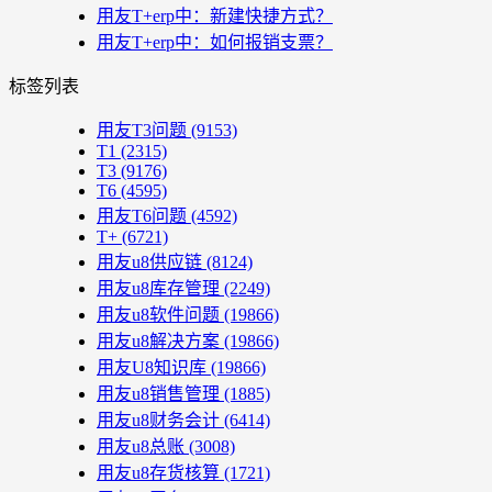
用友T+erp中：新建快捷方式？
用友T+erp中：如何报销支票？
标签列表
用友T3问题
(9153)
T1
(2315)
T3
(9176)
T6
(4595)
用友T6问题
(4592)
T+
(6721)
用友u8供应链
(8124)
用友u8库存管理
(2249)
用友u8软件问题
(19866)
用友u8解决方案
(19866)
用友U8知识库
(19866)
用友u8销售管理
(1885)
用友u8财务会计
(6414)
用友u8总账
(3008)
用友u8存货核算
(1721)