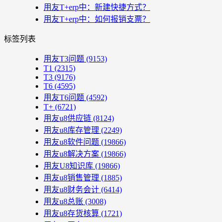
用友T+erp中：新建快捷方式？
用友T+erp中：如何报销支票？
标签列表
用友T3问题
(9153)
T1
(2315)
T3
(9176)
T6
(4595)
用友T6问题
(4592)
T+
(6721)
用友u8供应链
(8124)
用友u8库存管理
(2249)
用友u8软件问题
(19866)
用友u8解决方案
(19866)
用友U8知识库
(19866)
用友u8销售管理
(1885)
用友u8财务会计
(6414)
用友u8总账
(3008)
用友u8存货核算
(1721)