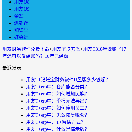
用友U8
用友U9
金蝶
进销存
知识堂
好会计
用友财务软件免费下载
>
用友解决方案
>
用友T318年做账了17
年还可以反结账吗？18年已经做
最近发表
用友T1记账宝财务软件U盘版多少钱呢？
用友T+erp中：仓库能否分类？
用友T+erp中：如何增加民族？
用友T+erp中：季报无法导出？
用友T+erp中：如何停用员工？
用友T+erp中：怎么恢复账套？
用友T+erp中：T+暂估方式？
用友T+erp中：什么是演示版？