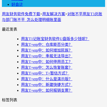
好会计
用友财务软件免费下载
>
用友解决方案
>
对账不平用友T3总账
与部门账不平 怎么处理明细账里面
最近发表
用友T1记账宝财务软件U盘版多少钱呢？
用友T+erp中：仓库能否分类？
用友T+erp中：如何增加民族？
用友T+erp中：季报无法导出？
用友T+erp中：如何停用员工？
用友T+erp中：怎么恢复账套？
用友T+erp中：T+暂估方式？
用友T+erp中：什么是演示版？
用友T+erp中：新建快捷方式？
用友T+erp中：如何报销支票？
标签列表