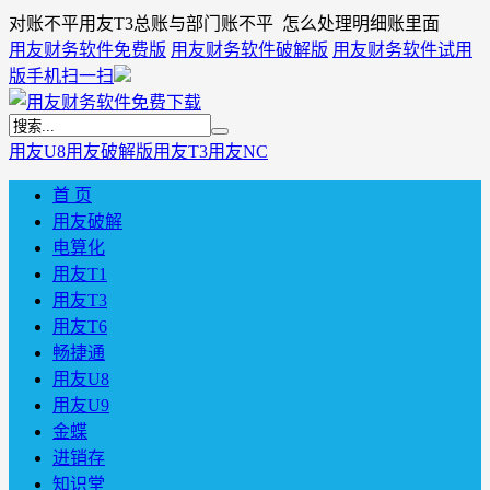
对账不平用友T3总账与部门账不平 怎么处理明细账里面
用友财务软件免费版
用友财务软件破解版
用友财务软件试用
版
手机扫一扫
用友U8
用友破解版
用友T3
用友NC
首 页
用友破解
电算化
用友T1
用友T3
用友T6
畅捷通
用友U8
用友U9
金蝶
进销存
知识堂