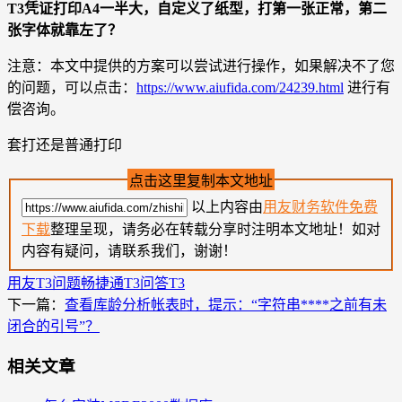
T3凭证打印A4一半大，自定义了纸型，打第一张正常，第二
张字体就靠左了？
注意：本文中提供的方案可以尝试进行操作，如果解决不了您
的问题，可以点击：
https://www.aiufida.com/24239.html
进行有
偿咨询。
套打还是普通打印
点击这里复制本文地址
以上内容由
用友财务软件免费
下载
整理呈现，请务必在转载分享时注明本文地址！如对
内容有疑问，请联系我们，谢谢！
用友T3问题
畅捷通T3问答
T3
下一篇：
查看库龄分析帐表时，提示：“字符串****之前有未
闭合的引号”？
相关文章