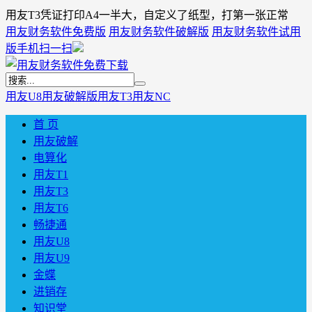
用友T3凭证打印A4一半大，自定义了纸型，打第一张正常
用友财务软件免费版
用友财务软件破解版
用友财务软件试用
版
手机扫一扫
用友U8
用友破解版
用友T3
用友NC
首 页
用友破解
电算化
用友T1
用友T3
用友T6
畅捷通
用友U8
用友U9
金蝶
进销存
知识堂