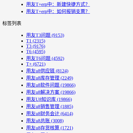
用友T+erp中：新建快捷方式？
用友T+erp中：如何报销支票？
标签列表
用友T3问题
(9153)
T1
(2315)
T3
(9176)
T6
(4595)
用友T6问题
(4592)
T+
(6721)
用友u8供应链
(8124)
用友u8库存管理
(2249)
用友u8软件问题
(19866)
用友u8解决方案
(19866)
用友U8知识库
(19866)
用友u8销售管理
(1885)
用友u8财务会计
(6414)
用友u8总账
(3008)
用友u8存货核算
(1721)