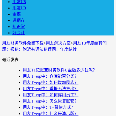
用友U8
用友U9
金蝶
进销存
知识堂
好会计
用友财务软件免费下载
>
用友解决方案
>
用友T3年度结转问
题：报错：附近有语法错误问：年度结转
最近发表
用友T1记账宝财务软件U盘版多少钱呢？
用友T+erp中：仓库能否分类？
用友T+erp中：如何增加民族？
用友T+erp中：季报无法导出？
用友T+erp中：如何停用员工？
用友T+erp中：怎么恢复账套？
用友T+erp中：T+暂估方式？
用友T+erp中：什么是演示版？