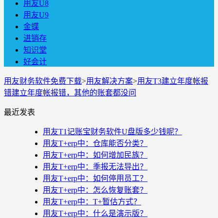
用友U8
用友U9
金蝶
进销存
知识堂
好会计
用友财务软件免费下载
>
用友解决方案
>
用友T3建立年度帐报
错建立年度帐报错，其他的账套都没问
最近发表
用友T1记账宝财务软件U盘版多少钱呢？
用友T+erp中：仓库能否分类？
用友T+erp中：如何增加民族？
用友T+erp中：季报无法导出？
用友T+erp中：如何停用员工？
用友T+erp中：怎么恢复账套？
用友T+erp中：T+暂估方式？
用友T+erp中：什么是演示版？