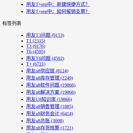
用友T+erp中：新建快捷方式？
用友T+erp中：如何报销支票？
标签列表
用友T3问题
(9153)
T1
(2315)
T3
(9176)
T6
(4595)
用友T6问题
(4592)
T+
(6721)
用友u8供应链
(8124)
用友u8库存管理
(2249)
用友u8软件问题
(19866)
用友u8解决方案
(19866)
用友U8知识库
(19866)
用友u8销售管理
(1885)
用友u8财务会计
(6414)
用友u8总账
(3008)
用友u8存货核算
(1721)