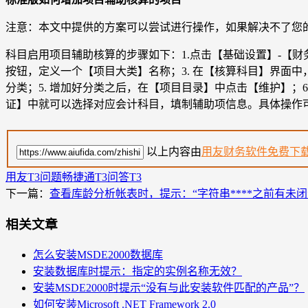
注意：本文中提供的方案可以尝试进行操作，如果解决不了您
科目启用项目辅助核算的步骤如下：1.点击【基础设置】-【财
按钮，定义一个【项目大类】名称；3. 在【核算科目】界面
分类；5. 增加好分类之后，在【项目目录】中点击【维护】；
证】中就可以选择对应会计科目，填制辅助项信息。具体操作
以上内容由
用友财务软件免费下
用友T3问题
畅捷通T3问答
T3
下一篇：
查看库龄分析帐表时，提示：“字符串****之前有未闭
相关文章
怎么安装MSDE2000数据库
安装数据库时提示：指定的实例名称无效？
安装MSDE2000时提示“没有与此安装软件匹配的产品”？
如何安装Microsoft .NET Framework 2.0