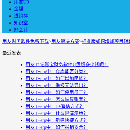
用友U9
金蝶
进销存
知识堂
好会计
用友财务软件免费下载
>
用友解决方案
>
标准版如何增加项目辅
最近发表
用友T1记账宝财务软件U盘版多少钱呢？
用友T+erp中：仓库能否分类？
用友T+erp中：如何增加民族？
用友T+erp中：季报无法导出？
用友T+erp中：如何停用员工？
用友T+erp中：怎么恢复账套？
用友T+erp中：T+暂估方式？
用友T+erp中：什么是演示版？
用友T+erp中：新建快捷方式？
用友T+erp中：如何报销支票？