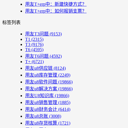
用友T+erp中：新建快捷方式？
用友T+erp中：如何报销支票？
标签列表
用友T3问题
(9153)
T1
(2315)
T3
(9176)
T6
(4595)
用友T6问题
(4592)
T+
(6721)
用友u8供应链
(8124)
用友u8库存管理
(2249)
用友u8软件问题
(19866)
用友u8解决方案
(19866)
用友U8知识库
(19866)
用友u8销售管理
(1885)
用友u8财务会计
(6414)
用友u8总账
(3008)
用友u8存货核算
(1721)