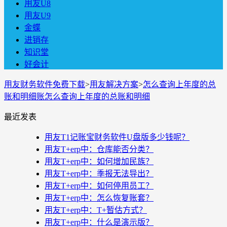
用友U8
用友U9
金蝶
进销存
知识堂
好会计
用友财务软件免费下载
>
用友解决方案
>
怎么查询上年度的总
账和明细账怎么查询上年度的总账和明细
最近发表
用友T1记账宝财务软件U盘版多少钱呢？
用友T+erp中：仓库能否分类？
用友T+erp中：如何增加民族？
用友T+erp中：季报无法导出？
用友T+erp中：如何停用员工？
用友T+erp中：怎么恢复账套？
用友T+erp中：T+暂估方式？
用友T+erp中：什么是演示版？