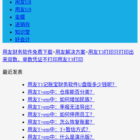
用友U8
用友U9
金蝶
进销存
知识堂
好会计
用友财务软件免费下载
>
用友解决方案
>
用友T3打印只打印出
来双数，单数凭证不打印用友T3打印
最近发表
用友T1记账宝财务软件U盘版多少钱呢？
用友T+erp中：仓库能否分类？
用友T+erp中：如何增加民族？
用友T+erp中：季报无法导出？
用友T+erp中：如何停用员工？
用友T+erp中：怎么恢复账套？
用友T+erp中：T+暂估方式？
用友T+erp中：什么是演示版？