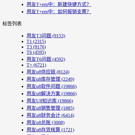
用友T+erp中：新建快捷方式？
用友T+erp中：如何报销支票？
标签列表
用友T3问题
(9153)
T1
(2315)
T3
(9176)
T6
(4595)
用友T6问题
(4592)
T+
(6721)
用友u8供应链
(8124)
用友u8库存管理
(2249)
用友u8软件问题
(19866)
用友u8解决方案
(19866)
用友U8知识库
(19866)
用友u8销售管理
(1885)
用友u8财务会计
(6414)
用友u8总账
(3008)
用友u8存货核算
(1721)