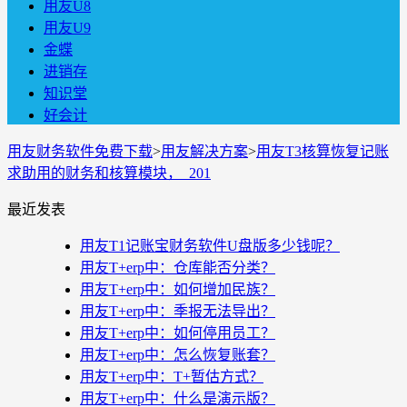
用友U8
用友U9
金蝶
进销存
知识堂
好会计
用友财务软件免费下载
>
用友解决方案
>
用友T3核算恢复记账
求助用的财务和核算模块， 201
最近发表
用友T1记账宝财务软件U盘版多少钱呢？
用友T+erp中：仓库能否分类？
用友T+erp中：如何增加民族？
用友T+erp中：季报无法导出？
用友T+erp中：如何停用员工？
用友T+erp中：怎么恢复账套？
用友T+erp中：T+暂估方式？
用友T+erp中：什么是演示版？