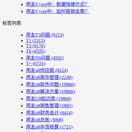
用友T+erp中：新建快捷方式？
用友T+erp中：如何报销支票？
标签列表
用友T3问题
(9153)
T1
(2315)
T3
(9176)
T6
(4595)
用友T6问题
(4592)
T+
(6721)
用友u8供应链
(8124)
用友u8库存管理
(2249)
用友u8软件问题
(19866)
用友u8解决方案
(19866)
用友U8知识库
(19866)
用友u8销售管理
(1885)
用友u8财务会计
(6414)
用友u8总账
(3008)
用友u8存货核算
(1721)