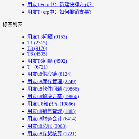
用友T+erp中：新建快捷方式？
用友T+erp中：如何报销支票？
标签列表
用友T3问题
(9153)
T1
(2315)
T3
(9176)
T6
(4595)
用友T6问题
(4592)
T+
(6721)
用友u8供应链
(8124)
用友u8库存管理
(2249)
用友u8软件问题
(19866)
用友u8解决方案
(19866)
用友U8知识库
(19866)
用友u8销售管理
(1885)
用友u8财务会计
(6414)
用友u8总账
(3008)
用友u8存货核算
(1721)