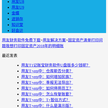
用友U8
用友U9
金蝶
进销存
知识堂
好会计
用友财务软件免费下载
>
用友解决方案
>
固定资产清单打印问
题我想打印固定资产2018年的明细账
最近发表
用友T1记账宝财务软件U盘版多少钱呢？
用友T+erp中：仓库能否分类？
用友T+erp中：如何增加民族？
用友T+erp中：季报无法导出？
用友T+erp中：如何停用员工？
用友T+erp中：怎么恢复账套？
用友T+erp中：T+暂估方式？
用友T+erp中：什么是演示版？