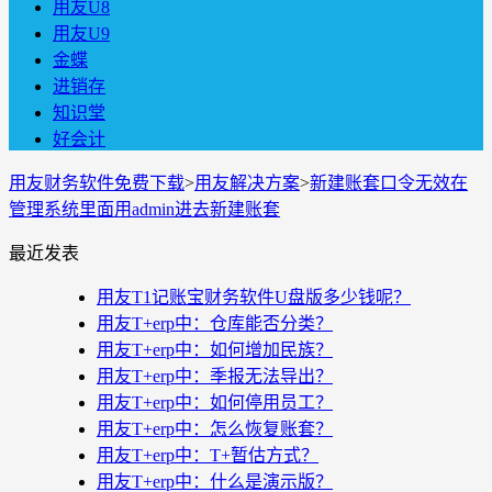
用友U8
用友U9
金蝶
进销存
知识堂
好会计
用友财务软件免费下载
>
用友解决方案
>
新建账套口令无效在
管理系统里面用admin进去新建账套
最近发表
用友T1记账宝财务软件U盘版多少钱呢？
用友T+erp中：仓库能否分类？
用友T+erp中：如何增加民族？
用友T+erp中：季报无法导出？
用友T+erp中：如何停用员工？
用友T+erp中：怎么恢复账套？
用友T+erp中：T+暂估方式？
用友T+erp中：什么是演示版？