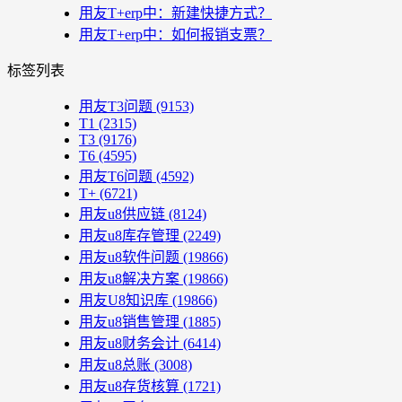
用友T+erp中：新建快捷方式？
用友T+erp中：如何报销支票？
标签列表
用友T3问题
(9153)
T1
(2315)
T3
(9176)
T6
(4595)
用友T6问题
(4592)
T+
(6721)
用友u8供应链
(8124)
用友u8库存管理
(2249)
用友u8软件问题
(19866)
用友u8解决方案
(19866)
用友U8知识库
(19866)
用友u8销售管理
(1885)
用友u8财务会计
(6414)
用友u8总账
(3008)
用友u8存货核算
(1721)