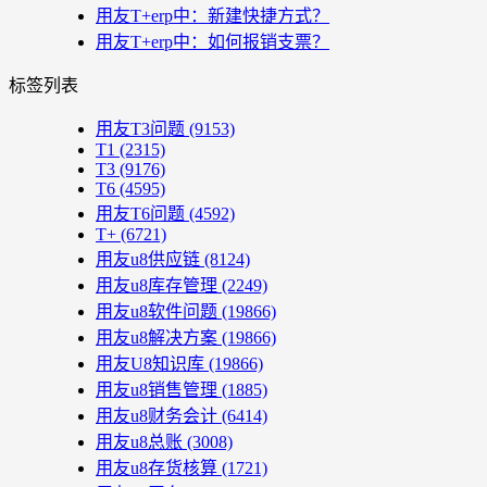
用友T+erp中：新建快捷方式？
用友T+erp中：如何报销支票？
标签列表
用友T3问题
(9153)
T1
(2315)
T3
(9176)
T6
(4595)
用友T6问题
(4592)
T+
(6721)
用友u8供应链
(8124)
用友u8库存管理
(2249)
用友u8软件问题
(19866)
用友u8解决方案
(19866)
用友U8知识库
(19866)
用友u8销售管理
(1885)
用友u8财务会计
(6414)
用友u8总账
(3008)
用友u8存货核算
(1721)