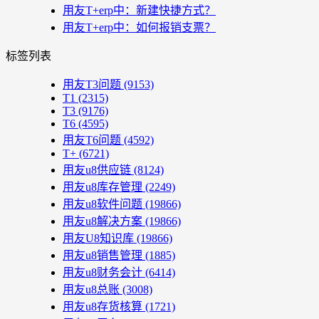
用友T+erp中：新建快捷方式？
用友T+erp中：如何报销支票？
标签列表
用友T3问题
(9153)
T1
(2315)
T3
(9176)
T6
(4595)
用友T6问题
(4592)
T+
(6721)
用友u8供应链
(8124)
用友u8库存管理
(2249)
用友u8软件问题
(19866)
用友u8解决方案
(19866)
用友U8知识库
(19866)
用友u8销售管理
(1885)
用友u8财务会计
(6414)
用友u8总账
(3008)
用友u8存货核算
(1721)