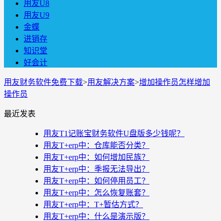
用友U8
用友U9
金蝶
进销存
知识堂
好会计
用友财务软件免费下载
>
用友解决方案
>
增加操作员怎样增加
操作员
最近发表
用友T1记账宝财务软件U盘版多少钱呢？
用友T+erp中：仓库能否分类？
用友T+erp中：如何增加民族？
用友T+erp中：季报无法导出？
用友T+erp中：如何停用员工？
用友T+erp中：怎么恢复账套？
用友T+erp中：T+暂估方式？
用友T+erp中：什么是演示版？